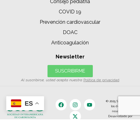
Consejo pediatría
COVID 19
Prevención cardiovascular
DOAC
Anticoagulación
Newsletter
SUSCRIBIRME
Al suscribirse, usted acepta nuestra
Política de privacidad
© 2025 SIAC | Todos
ES
los derechos
reservados.
Desarrollado por
The Content
Land.