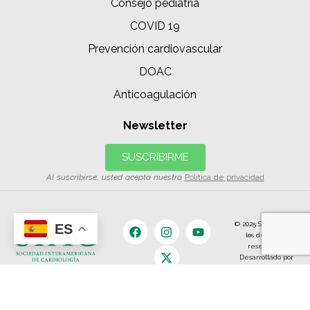
Consejo pediatría
COVID 19
Prevención cardiovascular
DOAC
Anticoagulación
Newsletter
SUSCRIBIRME
Al suscribirse, usted acepta nuestra
Política de privacidad
© 2025 SIAC | Todos
ES
los derechos
reservados.
Desarrollado por
The Content
Land.