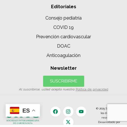
Editoriales
Consejo pediatría
COVID 19
Prevención cardiovascular
DOAC
Anticoagulación
Newsletter
SUSCRIBIRME
Al suscribirse, usted acepta nuestra
Política de privacidad
© 2025 SIAC | Todos
ES
los derechos
reservados.
Desarrollado por
The Content