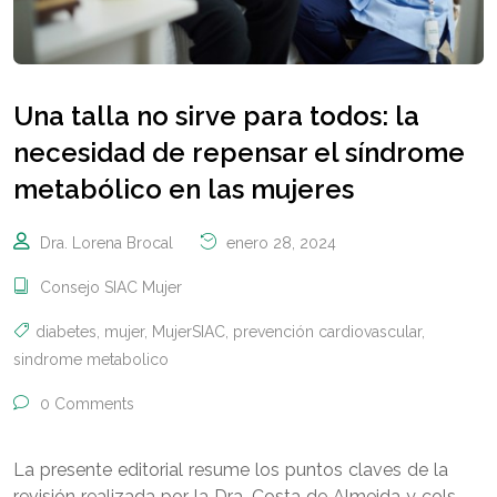
Una talla no sirve para todos: la
necesidad de repensar el síndrome
metabólico en las mujeres
Dra. Lorena Brocal
enero 28, 2024
Consejo SIAC Mujer
diabetes
,
mujer
,
MujerSIAC
,
prevención cardiovascular
,
sindrome metabolico
0 Comments
La presente editorial resume los puntos claves de la
revisión realizada por la Dra. Costa de Almeida y cols.