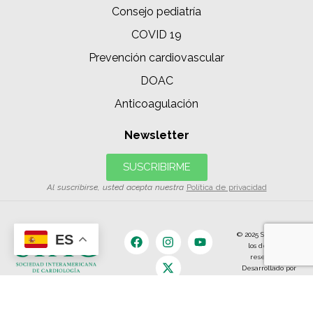
Consejo pediatría
COVID 19
Prevención cardiovascular
DOAC
Anticoagulación
Newsletter
SUSCRIBIRME
Al suscribirse, usted acepta nuestra
Política de privacidad
© 2025 SIAC | Todos
ES
los derechos
reservados.
Desarrollado por
The Content
Land.