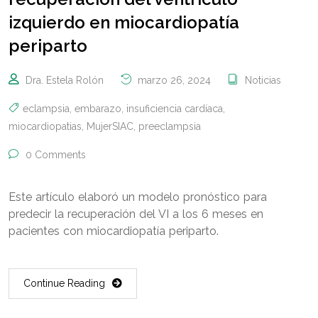
izquierdo en miocardiopatía
periparto
Dra. Estela Rolón
marzo 26, 2024
Noticias
eclampsia
,
embarazo
,
insuficiencia cardíaca
,
miocardiopatias
,
MujerSIAC
,
preeclampsia
0 Comments
Este artículo elaboró un modelo pronóstico para
predecir la recuperación del VI a los 6 meses en
pacientes con miocardiopatía periparto.
Continue Reading