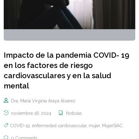
Impacto de la pandemia COVID- 19
en los factores de riesgo
cardiovasculares y en la salud
mental
Dra. María Virginia Araya Alvarez
noviembre 18, 2024
Noticias
COVID-19
,
enfermedad cardiovascular
,
mujer
,
MujerSIAC
0 Comments