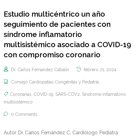
Estudio multicéntrico un año
seguimiento de pacientes con
síndrome inflamatorio
multisistémico asociado a COVID-19
con compromiso coronario
Dr. Carlos Fernandez Cabalín
febrero 21, 2024
Consejo Cardiopatías Congénitas y Pediatría
Coronarias
,
COVID-19
,
SARS-COV2
,
Síndrome inflamatorio
multisistémico
0 Comments
Autor Dr. Carlos Fernández C. Cardiólogo Pediatra