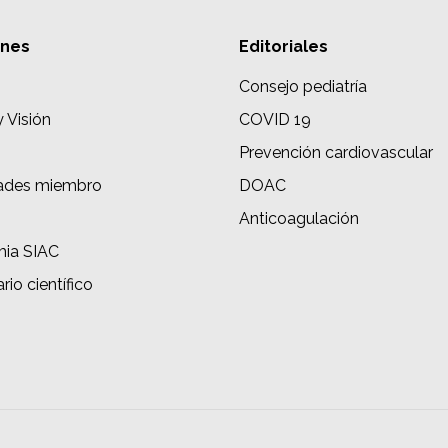
ones
Editoriales
Consejo pediatría
y Visión
COVID 19
Prevención cardiovascular
ades miembro
DOAC
s
Anticoagulación
ia SIAC
rio científico