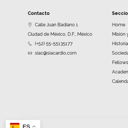
Contacto
Secci
Calle Juan Badiano 1
Home
Ciudad de México, D.F., México
Misión 
(+52) 55-55135177
Historia
siac@siacardio.com
Socied
Fellow
Academ
Calenda
ES