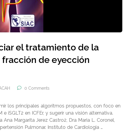
iar el tratamiento de la
n fracción de eyección
FACAH
0 Comments
sumir los principales algoritmos propuestos, con foco en
e iSGLT2 en ICFEr, y sugerir una visión alternativa.
 Ana Margarita Jerez Castro2, Dra Maria L. Coronel,
pertensión Pulmonar. Instituto de Cardiologia …