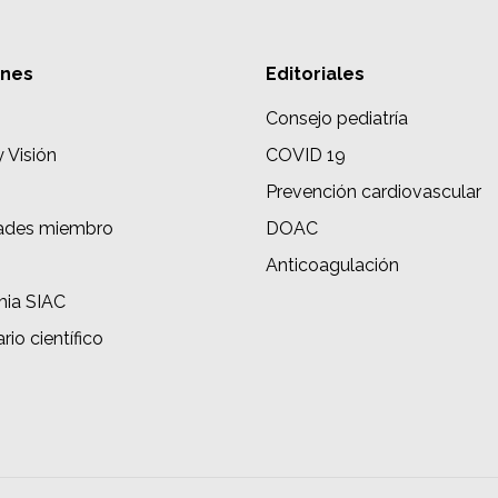
ones
Editoriales
Consejo pediatría
y Visión
COVID 19
Prevención cardiovascular
ades miembro
DOAC
s
Anticoagulación
ia SIAC
rio científico