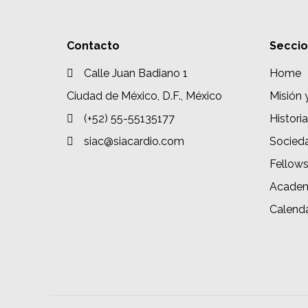
Contacto
Secci
Calle Juan Badiano 1
Home
Ciudad de México, D.F., México
Misión 
(+52) 55-55135177
Historia
siac@siacardio.com
Socied
Fellow
Academ
Calenda