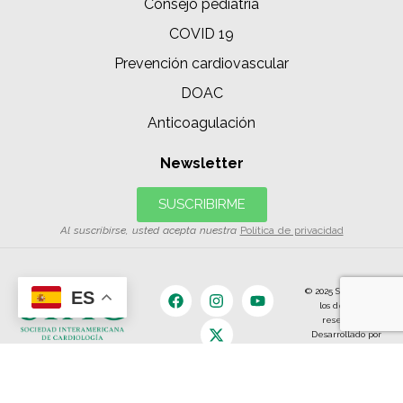
Consejo pediatría
COVID 19
Prevención cardiovascular
DOAC
Anticoagulación
Newsletter
SUSCRIBIRME
Al suscribirse, usted acepta nuestra
Política de privacidad
© 2025 SIAC | Todos
ES
los derechos
reservados.
Desarrollado por
The Content
Land.