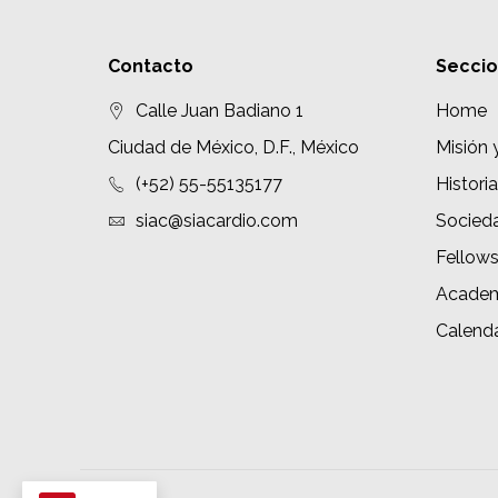
Contacto
Secci
Calle Juan Badiano 1
Home
Ciudad de México, D.F., México
Misión 
(+52) 55-55135177
Historia
siac@siacardio.com
Socied
Fellow
Academ
Calenda