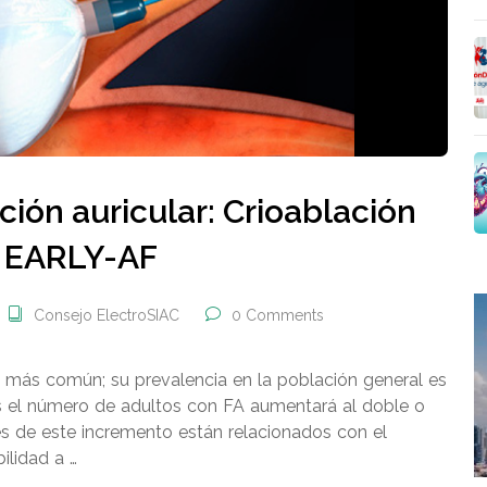
lación auricular: Crioablación
o EARLY-AF
Consejo ElectroSIAC
0 Comments
iaca más común; su prevalencia en la población general es
os el número de adultos con FA aumentará al doble o
es de este incremento están relacionados con el
ilidad a …