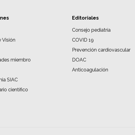
ones
Editoriales
Consejo pediatría
y Visión
COVID 19
Prevención cardiovascular
ades miembro
DOAC
s
Anticoagulación
ia SIAC
rio científico