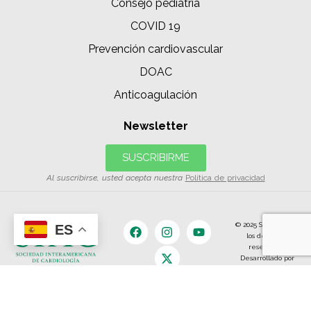
Consejo pediatría
COVID 19
Prevención cardiovascular
DOAC
Anticoagulación
Newsletter
SUSCRIBIRME
Al suscribirse, usted acepta nuestra
Política de privacidad
© 2025 SIAC | Todos
ES
los derechos
reservados.
Desarrollado por
The Content
Land.