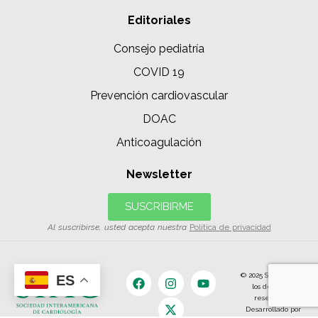
Editoriales
Consejo pediatría
COVID 19
Prevención cardiovascular
DOAC
Anticoagulación
Newsletter
SUSCRIBIRME
Al suscribirse, usted acepta nuestra
Política de privacidad
© 2025 SIAC | Todos
ES
los derechos
reservados.
Desarrollado por