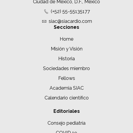
Ciudad de México, D.F., México
(+52) 55-55135177
siac@siacardio.com
Secciones
Home
Misión y Visión
Historia
Sociedades miembro
Fellows
Academia SIAC
Calendario científico
Editoriales
Consejo pediatría
COVID 19