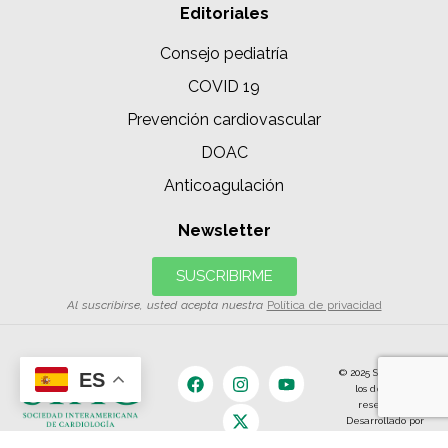
Editoriales
Consejo pediatría
COVID 19
Prevención cardiovascular
DOAC
Anticoagulación
Newsletter
SUSCRIBIRME
Al suscribirse, usted acepta nuestra
Política de privacidad
© 2025 SIAC | Todos
ES
los derechos
reservados.
Desarrollado por
The Content