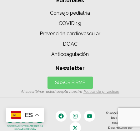
Editoriales
Consejo pediatría
COVID 19
Prevención cardiovascular
DOAC
Anticoagulación
Newsletter
SUSCRIBIRME
Al suscribirse, usted acepta nuestra
Política de privacidad
© 2025 SIAC | Todos
ES
los derechos
reservados.
Desarrollado por
The Content
Land.