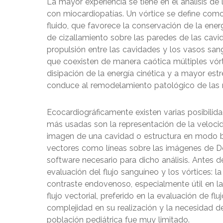
La mayor experiencia se tiene en el análisis de
con miocardiopatías. Un vórtice se define como
fluido, que favorece la conservación de la ener
de cizallamiento sobre las paredes de las cavi
propulsión entre las cavidades y los vasos sangu
que coexisten de manera caótica múltiples vórt
disipación de la energía cinética y a mayor estr
conduce al remodelamiento patológico de las
Ecocardiográficamente existen varias posibilidad
más usadas son la representación de la velocid
imagen de una cavidad o estructura en modo bi
vectores como líneas sobre las imágenes de Dop
software necesario para dicho análisis. Antes d
evaluación del flujo sanguíneo y los vórtices: 
contraste endovenoso, especialmente útil en la
flujo vectorial, preferido en la evaluación de fl
complejidad en su realización y la necesidad 
población pediátrica fue muy limitado.