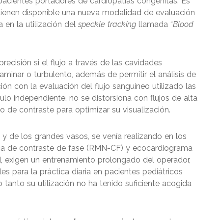
 pacientes portadores de cardiopatías congénitas.
Es
tienen disponible una nueva modalidad de evaluación
a en la utilización del
speckle tracking
llamada “
Blood
ecisión si el flujo a través de las cavidades
laminar o turbulento, además de permitir el análisis de
ión con la evaluación del flujo sanguíneo utilizado las
lo independiente, no se distorsiona con flujos de alta
o de contraste para optimizar su visualización.
s y de los grandes vasos, se venía realizando en los
ca de contraste de fase (RMN-CF) y ecocardiograma
d, exigen un entrenamiento prolongado del operador,
es para la práctica diaria en pacientes pediátricos
 tanto su utilización no ha tenido suficiente acogida