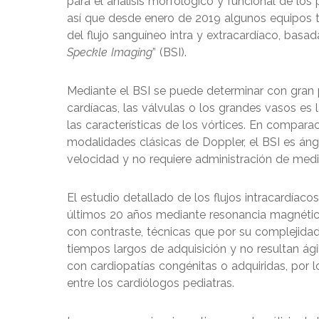
para el análisis morfológico y funcional de los
así que desde enero de 2019 algunos equipos 
del flujo sanguíneo intra y extracardíaco, basad
Speckle Imaging
” (BSI).
Mediante el BSI se puede determinar con gran pr
cardíacas, las válvulas o los grandes vasos es 
las características de los vórtices. En comparac
modalidades clásicas de Doppler, el BSI es ángu
velocidad y no requiere administración de medi
El estudio detallado de los flujos intracardíaco
últimos 20 años mediante resonancia magnéti
con contraste, técnicas que por su complejida
tiempos largos de adquisición y no resultan ágil
con cardiopatías congénitas o adquiridas, por lo
entre los cardiólogos pediatras.