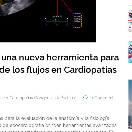
 una nueva herramienta para
de los flujos en Cardiopatías
sejo Cardiopatías Congénitas y Pediatría
0 Comments
s para la evaluación de la anatomía y la fisiología
os de ecocardiografía brinden herramientas avanzadas