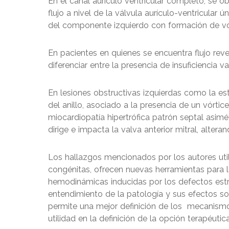
En el canal aurículo ventricular completo, se o
flujo a nivel de la válvula aurículo-ventricular
del componente izquierdo con formación de vórt
En pacientes en quienes se encuentra flujo reve
diferenciar entre la presencia de insuficiencia v
En lesiones obstructivas izquierdas como la est
del anillo, asociado a la presencia de un vórtic
miocardiopatía hipertrófica patrón septal asimé
dirige e impacta la valva anterior mitral, alter
Los hallazgos mencionados por los autores util
congénitas, ofrecen nuevas herramientas para l
hemodinámicas inducidas por los defectos estr
entendimiento de la patología y sus efectos so
permite una mejor definición de los mecanismos 
utilidad en la definición de la opción terapéut