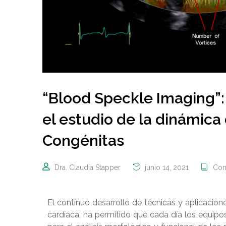
“Blood Speckle Imaging”:
el estudio de la dinámica 
Congénitas
Dra. Claudia Stapper
junio 14, 2021
Con
El contínuo desarrollo de técnicas y aplicacione
cardíaca, ha permitido que cada día los equip