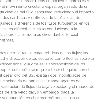
 los vórtices intracardiacos en pacientes normales y
 el movimiento circular o espiral organizado de un
gía cinética del flujo sanguíneo, reduciendo el impacto
dades cardíacas y optimizando la eficiencia de
íneos; a diferencia de los flujos turbulentos en los
ices en diferentes escalas conduciendo a la
és sobre las estructuras circundantes, lo cual
 mismas.
es de mostrar las características de los flujos; las
ad y dirección de los vectores como flechas sobre la
dimensional y la otra es la sobreposición de los
pler color, sólo se requiere tener el equipo con el
el desarrollo del BSI, existían dos modalidades de
la velocimetría de partículas usando agentes de
 valoración de flujos de baja velocidad y el mapeo de
ujos de alta velocidad, sin embargo, dada la
de venopunción en el primer método, su uso en