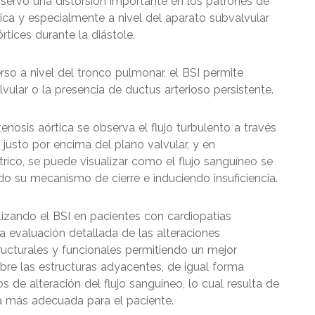
bservó una distorsión importante en los patrones de
 única y especialmente a nivel del aparato subvalvular
ices durante la diástole.
rso a nivel del tronco pulmonar, el BSI permite
alvular o la presencia de ductus arterioso persistente.
enosis aórtica se observa el flujo turbulento a través
e justo por encima del plano valvular, y en
trico, se puede visualizar como el flujo sanguíneo se
ando su mecanismo de cierre e induciendo insuficiencia.
izando el BSI en pacientes con cardiopatías
a evaluación detallada de las alteraciones
ucturales y funcionales permitiendo un mejor
bre las estructuras adyacentes, de igual forma
de alteración del flujo sanguíneo, lo cual resulta de
ica más adecuada para el paciente.