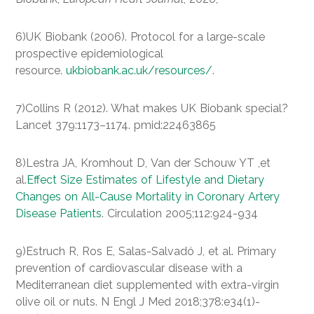
6)UK Biobank (2006). Protocol for a large-scale
prospective epidemiological
resource.
ukbiobank.ac.uk/resources/
.
7)Collins R (2012). What makes UK Biobank special?
Lancet 379:1173–1174. pmid:22463865
8)Lestra JA, Kromhout D, Van der Schouw YT ,et
al.
Effect Size Estimates of Lifestyle and Dietary
Changes on All-Cause Mortality in Coronary Artery
Disease Patients
. Circulation 2005;112:924-934
9)Estruch R, Ros E, Salas-Salvadó J, et al. Primary
prevention of cardiovascular disease with a
Mediterranean diet supplemented with extra-virgin
olive oil or nuts. N Engl J Med 2018;378:e34(1)-