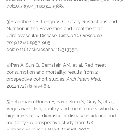
doi:10.3390/ijms19123988.
3)Brandhorst S, Longo VD. Dietary Restrictions and
Nutrition in the Prevention and Treatment of
Cardiovascular Disease.
Circulation Research
.
2019;124(6):952-965.
doi:10.1161/circresaha.118.313352.
4)Pan A, Sun Q, Bernstein AM, et al. Red meat
consumption and mortality: results from 2
prospective cohort studies.
Arch Intern Med
.
2012;172(7):555-563.
5)Petermann-Rocha F, Parra-Soto S, Gray S, et al,
Vegetarians, fish, poultry, and meat-eaters: who has
higher risk of cardiovascular disease incidence and
mortality? A prospective study from UK
Biobank,
European Heart Journal
, 2020;