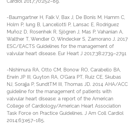
Cardiol 2017;70:252–89.
-Baumgartner H, Falk V, Bax J, De Bonis M, Hamm C,
Holm P, Iung B, Lancellotti P, Lansac E, Rodríguez
Muñoz D, Rosenhek R, Sjögren J, Mas P, Vahanian A,
Walther T, Wendler O, Windecker S, Zamorano J. 2017
ESC/EACTS Guidelines for the management of
valvular heart disease. Eur Heart J 2017;38:2739–2791
-Nishimura RA, Otto CM, Bonow RO, Carabello BA,
Erwin JP III, Guyton RA, O’Gara PT, Ruiz CE, Skubas
NJ, Sorajja P, SundtTM III, Thomas JD. 2014 AHA/ACC
guideline for the management of patients with
valvular heart disease: a report of the American
College of Cardiology/American Heart Association
Task Force on Practice Guidelines. J Am Coll Cardiol
2014;63:e57–185.