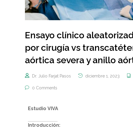
Ensayo clínico aleatoriza
por cirugía vs transcatét
aórtica severa y anillo a
Dr. Julio Farjat Pasos
diciembre 1, 2023
0 Comments
Estudio VIVA
Introducción: