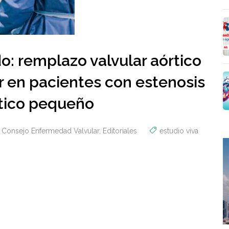
do: remplazo valvular aórtico
er en pacientes con estenosis
órtico pequeño
Consejo Enfermedad Valvular
,
Editoriales
estudio viva