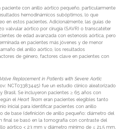
n paciente con anillo aórtico pequeño, particularmente
 resultados hemodinámicos subóptimos, lo que
eo en estos pacientes. Adicionalmente, las guías de
o valvular aórtico por cirugía (SAVR) o transcatéter
ientes de edad avanzada con estenosis aórtica, pero
erminada en pacientes más jóvenes y de menor
amaño del anillo aórtico, los resultados
actores de género, factores clave en pacientes con
c Valve Replacement in Patients with Severe Aortic
ls.gov: NCT03383445) fue un estudio clínico aleatorizado
y Brasil. Se incluyeron pacientes ≥ 65 años con
según el
Heart Team
eran pacientes elegibles tanto
 inicial para identificar pacientes con anillo
 de base (definición de anillo pequeño: diámetro del
ón final se basó en la tomografía con contraste del
nillo aórtico < 23 mm y diámetro mínimo de ≤ 21.5 mm.