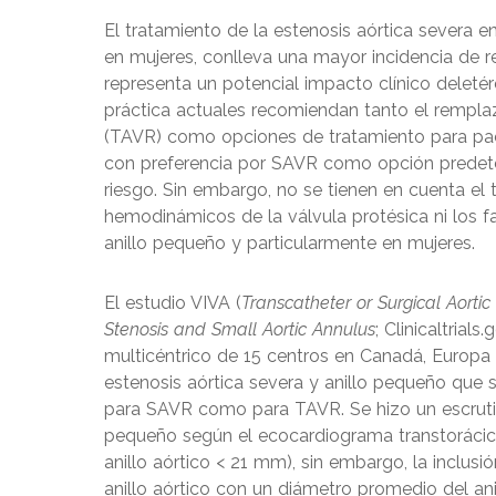
El tratamiento de la estenosis aórtica severa e
en mujeres, conlleva una mayor incidencia de
representa un potencial impacto clínico deletér
práctica actuales recomiendan tanto el remplaz
(TAVR) como opciones de tratamiento para pac
con preferencia por SAVR como opción predet
riesgo. Sin embargo, no se tienen en cuenta el t
hemodinámicos de la válvula protésica ni los f
anillo pequeño y particularmente en mujeres.
El estudio VIVA (
Transcatheter or Surgical Aorti
Stenosis and Small Aortic Annulus
; Clinicaltria
multicéntrico de 15 centros en Canadá, Europa 
estenosis aórtica severa y anillo pequeño que 
para SAVR como para TAVR. Se hizo un escrutinio
pequeño según el ecocardiograma transtorácico
anillo aórtico < 21 mm), sin embargo, la inclusi
anillo aórtico con un diámetro promedio del a