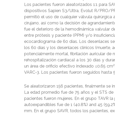
Los pacientes fueron aleatorizados 1:1 para SA
dispositivos Sapien S3/Ultra, Evolut R/PRO/
permitió el uso de cualquier válvula quirúrgica
cirujano, así como la decisión de agrandamiento 
fue el deterioro de la hemodinámica valvular 
entre prótesis y paciente (PPM) y/o insuficienc
ecocardiograma de 60 días. Los desenlaces sec
los 60 días y los desenlaces clínicos (muerte, 
potencialmente mortal, fibrilación auricular d
rehospitalización cardíaca) a los 30 días y dur
2
un área de orificio efectivo indexado ≤0.65 cm
VARC-3. Los pacientes fueron seguidos hasta 5
Se aleatorizaron 156 pacientes, finalmente se 
La edad promedio fue de 75 años y el STS de 
pacientes fueron mujeres. En el grupo TAVR la
autoexpandibles fue de 1 (40.8%) and 45 (59.
mm. En el grupo SAVR, todos los pacientes, exc