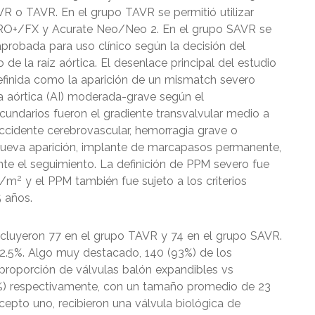
VR o TAVR. En el grupo TAVR se permitió utilizar
PRO+/FX y Acurate Neo/Neo 2. En el grupo SAVR se
 aprobada para uso clínico según la decisión del
de la raíz aórtica. El desenlace principal del estudio
definida como la aparición de un mismatch severo
ia aórtica (AI) moderada-grave según el
undarios fueron el gradiente transvalvular medio a
accidente cerebrovascular, hemorragia grave o
e nueva aparición, implante de marcapasos permanente,
ante el seguimiento. La definición de PPM severo fue
2
/m
y el PPM también fue sujeto a los criterios
 años.
incluyeron 77 en el grupo TAVR y 74 en el grupo SAVR.
2.5%. Algo muy destacado, 140 (93%) de los
 proporción de válvulas balón expandibles vs
2%) respectivamente, con un tamaño promedio de 23
epto uno, recibieron una válvula biológica de