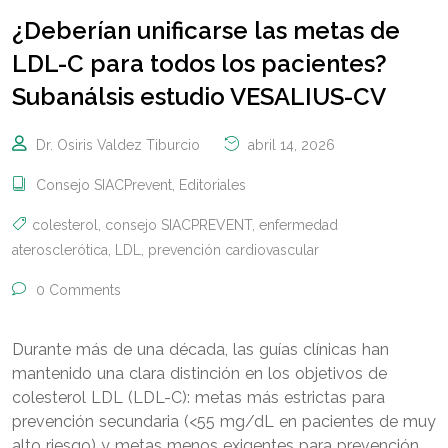
¿Deberían unificarse las metas de
LDL-C para todos los pacientes?
Subanálsis estudio VESALIUS-CV
Dr. Osiris Valdez Tiburcio
abril 14, 2026
Consejo SIACPrevent
,
Editoriales
colesterol
,
consejo SIACPREVENT
,
enfermedad
aterosclerótica
,
LDL
,
prevención cardiovascular
0 Comments
Durante más de una década, las guías clínicas han
mantenido una clara distinción en los objetivos de
colesterol LDL (LDL-C): metas más estrictas para
prevención secundaria (<55 mg/dL en pacientes de muy
alto riesgo) y metas menos exigentes para prevención