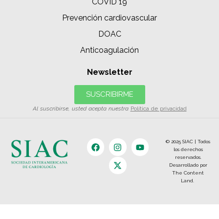
COVID 19
Prevención cardiovascular
DOAC
Anticoagulación
Newsletter
SUSCRIBIRME
Al suscribirse, usted acepta nuestra
Política de privacidad
© 2025 SIAC | Todos
los derechos
reservados.
Desarrollado por
The Content
Land.