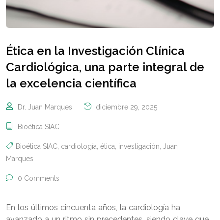
Ética en la Investigación Clínica
Cardiológica, una parte integral de
la excelencia científica
Dr. Juan Marques
diciembre 29, 2025
Bioética SIAC
Bioética SIAC
,
cardiología
,
ética
,
investigación
,
Juan
Marques
0 Comments
En los últimos cincuenta años, la cardiología ha
avanzado a un ritmo sin precedentes, siendo clave que