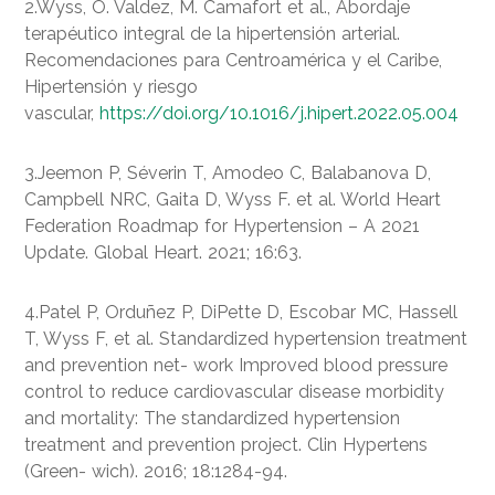
2.Wyss, O. Valdez, M. Camafort et al., Abordaje
terapéutico integral de la hipertensión arterial.
Recomendaciones para Centroamérica y el Caribe,
Hipertensión y riesgo
vascular,
https://doi.org/10.1016/j.hipert.2022.05.004
3.Jeemon P, Séverin T, Amodeo C, Balabanova D,
Campbell NRC, Gaita D, Wyss F. et al. World Heart
Federation Roadmap for Hypertension – A 2021
Update. Global Heart. 2021; 16:63.
4.Patel P, Orduñez P, DiPette D, Escobar MC, Hassell
T, Wyss F, et al. Standardized hypertension treatment
and prevention net- work Improved blood pressure
control to reduce cardiovascular disease morbidity
and mortality: The standardized hypertension
treatment and prevention project. Clin Hypertens
(Green- wich). 2016; 18:1284-94.