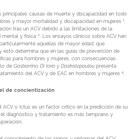
s principales causas de muerte y discapacidad en todo
1
bres y mayor mortalidad y discapacidad en mujeres
.
ción tras un ACV debido a las limitaciones de la
2
 mental y física
. Los ensayos clínicos sobre ACV han
particularmente aquellas de mayor edad, que
 esto determina que en las guías de prevención de
íficas para hombres y mujeres, con consecuencias
culo de
Gasbarrino, Di Iorio y Daskalopoulou
presenta
4
l tratamiento del ACV y de EAC en hombres y mujeres
.
vel de concientización
 ACV o Ictus es un factor crítico en la predicción de su
 el diagnóstico y tratamiento es más temprano y
uperación.
 el conocimiento de los signos y síntomas del ACV