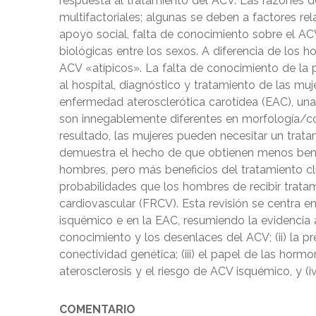
respuesta al tratamiento del ACV. Las razones 
multifactoriales; algunas se deben a factores rel
apoyo social, falta de conocimiento sobre el ACV
biológicas entre los sexos. A diferencia de los
ACV «atípicos». La falta de conocimiento de la p
al hospital, diagnóstico y tratamiento de las muj
enfermedad aterosclerótica carotídea (EAC), un
son innegablemente diferentes en morfología/
resultado, las mujeres pueden necesitar un trat
demuestra el hecho de que obtienen menos benef
hombres, pero más beneficios del tratamiento cl
probabilidades que los hombres de recibir tratam
cardiovascular (FRCV). Esta revisión se centra e
isquémico e en la EAC, resumiendo la evidencia ac
conocimiento y los desenlaces del ACV; (ii) la p
conectividad genética; (iii) el papel de las hor
aterosclerosis y el riesgo de ACV isquémico, y (
COMENTARIO