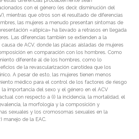
de estas diferencias probablemente sean
acionados con el género (es decir, disminución del
), mientras que otros son el resultado de diferencias
 hombres, las mujeres a menudo presentan síntomas de
resentación «atípica» ha llevado a retrasos en llegada
eres. Las diferencias también se extienden a la
a causa de ACV, donde las placas aisladas de mujeres
composición en comparación con los hombres. Como
amiento diferente al de los hombres, como lo
icios de la revascularización carotídea que los
ínico. A pesar de esto, las mujeres tienen menos
iento médico para el control de los factores de riesgo
n la importancia del sexo y el género en el ACV
tual con respecto a (i) la incidencia, la mortalidad, el
revalencia, la morfología y la composición y
monas sexuales y los cromosomas sexuales en la
iv) manejo de la EAC.