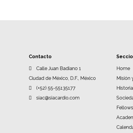
Contacto
Secci
Calle Juan Badiano 1
Home
Ciudad de México, D.F., México
Misión 
(+52) 55-55135177
Historia
siac@siacardio.com
Socied
Fellow
Academ
Calenda