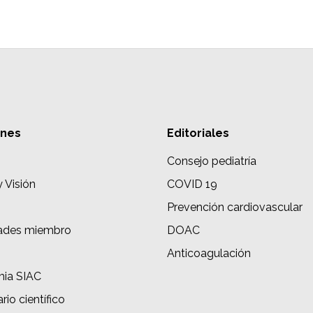
ones
Editoriales
Consejo pediatría
y Visión
COVID 19
Prevención cardiovascular
ades miembro
DOAC
s
Anticoagulación
ia SIAC
rio científico