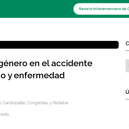
Revista Interamericana de 
C
 género en el accidente
co y enfermedad
Ú
 Cardiopatías Congénitas y Pediatría
ents