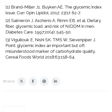
[1] Brand-Miller J1, Buyken AE. The glycemic index
issue. Curr Opin Lipidol. 2012; 23(1): 62-7.
[2] Salmerón J, Ascherio A, Rimm EB, et al. Dietary
fiber, glycemic load, and risk of NIDDM in men.
Diabetes Care. 1997;20(4): 545-50.
[3] Viguiliouk E, Nishi SK. TMS W, Sievenpiper J.
Point: glycemic index an important but oft
misunderstood marker of carbohydrate quality.
Cereal Foods World 2018;63:158-64.
Share