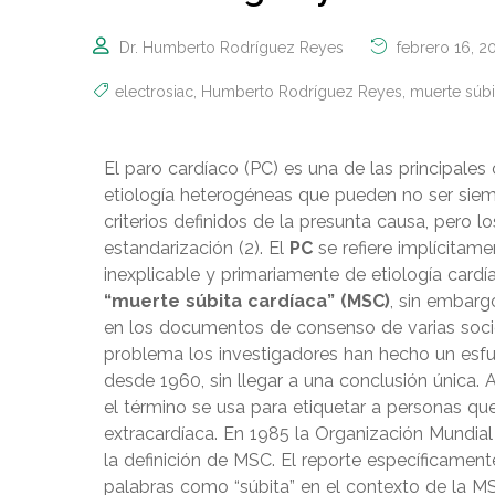
Dr. Humberto Rodríguez Reyes
febrero 16, 2
electrosiac
,
Humberto Rodríguez Reyes
,
muerte súbi
El paro cardíaco (PC) es una de las principale
etiología heterogéneas que pueden no ser siemp
criterios definidos de la presunta causa, pero l
estandarización (2). El
PC
se refiere implícitame
inexplicable y primariamente de etiología cardí
“muerte súbita cardíaca” (MSC)
, sin embarg
en los documentos de consenso de varias soci
problema los investigadores han hecho un esf
desde 1960, sin llegar a una conclusión única.
el término se usa para etiquetar a personas q
extracardíaca. En 1985 la Organización Mundia
la definición de MSC. El reporte específicamente
palabras como “súbita” en el contexto de la M