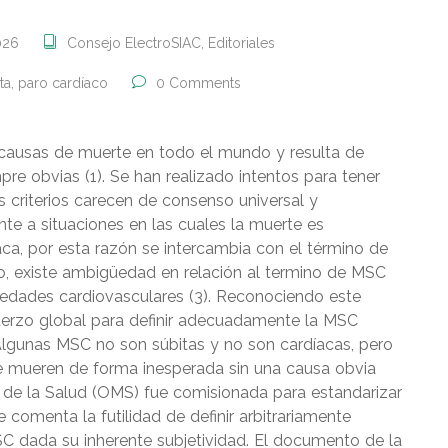
026
Consejo ElectroSIAC
,
Editoriales
ta
,
paro cardíaco
0 Comments
s causas de muerte en todo el mundo y resulta de
re obvias (1). Se han realizado intentos para tener
os criterios carecen de consenso universal y
nte a situaciones en las cuales la muerte es
aca, por esta razón se intercambia con el término de
o, existe ambigüedad en relación al termino de MSC
edades cardiovasculares (3). Reconociendo este
uerzo global para definir adecuadamente la MSC
 Algunas MSC no son súbitas y no son cardíacas, pero
ue mueren de forma inesperada sin una causa obvia
l de la Salud (OMS) fue comisionada para estandarizar
 comenta la futilidad de definir arbitrariamente
SC dada su inherente subjetividad. El documento de la