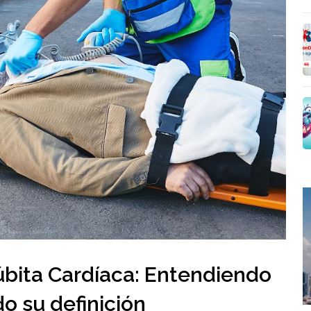
úbita Cardíaca: Entendiendo
do su definición