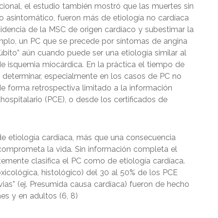
ional, el estudio también mostró que las muertes sin
o asintomático, fueron más de etiología no cardíaca
cidencia de la MSC de origen cardíaco y subestimar la
ejemplo, un PC que se precede por síntomas de angina
bito” aún cuando puede ser una etiología similar al
e isquemia miocárdica. En la práctica el tiempo de
il determinar, especialmente en los casos de PC no
e forma retrospectiva limitado a la información
ospitalario (PCE), o desde los certificados de
de etiología cardíaca, más que una consecuencia
comprometa la vida. Sin información completa el
emente clasifica el PC como de etiología cardíaca.
icológica, histológico) del 30 al 50% de los PCE
ias” (ej. Presumida causa cardíaca) fueron de hecho
s y en adultos (6, 8)