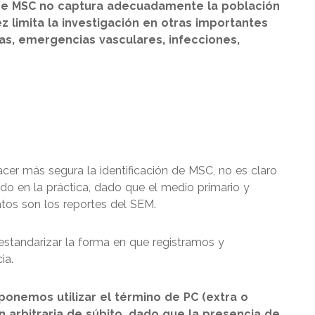
n de MSC no captura adecuadamente la población
ez limita la investigación en otras importantes
s, emergencias vasculares, infecciones,
hacer más segura la identificación de MSC, no es claro
ado en la práctica, dado que el medio primario y
tos son los reportes del SEM.
 estandarizar la forma en que registramos y
ia.
oponemos utilizar el término de PC (extra o
ón
arbitraria de súbito, dado que la presencia de