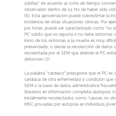
súbitas” de acuerdo al corte de tiempo convenc
observador dentro de 24 hrs de haber sido vist
(6). Esta aproximación puede sobrestimar la in
incidencia de otras situaciones clínicas. Por 
por horas, puede ser caracterizado como “no sú
PC súbito que no reporta o no tiene síntomas d
inicio de los síntomas a la muerte es muy difíc
presenciado, o desde la recolección de datos d
recolectada por el SEM que atiende el PC extrah
defunción (7)
La palabra “cardíaco” presupone que el PC es 
cardíaca de otra enfermedad ó condición que 
SEM o la base de datos administrativa frecuent
Basados en información completa (autopsia, tox
inicialmente recolectados como “causas no obv
MSC provadas por autopsia en individuos jóvene