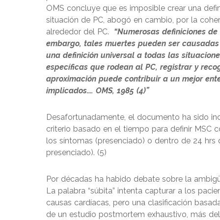
OMS concluye que es imposible crear una defin
situación de PC, abogó en cambio, por la cohe
alrededor del PC.
“Numerosas definiciones de 
embargo, tales muertes pueden ser causadas 
una definición universal a todas las situaciones
específicas que rodean al PC, registrar y rec
aproximación puede contribuir a un mejor en
implicados…. OMS, 1985 (4)”
Desafortunadamente, el documento ha sido in
criterio basado en el tiempo para definir MSC c
los síntomas (presenciado) o dentro de 24 hrs
presenciado). (5)
Por décadas ha habido debate sobre la ambigüe
La palabra “súbita” intenta capturar a los pacie
causas cardíacas, pero una clasificación basad
de un estudio postmortem exhaustivo, más del