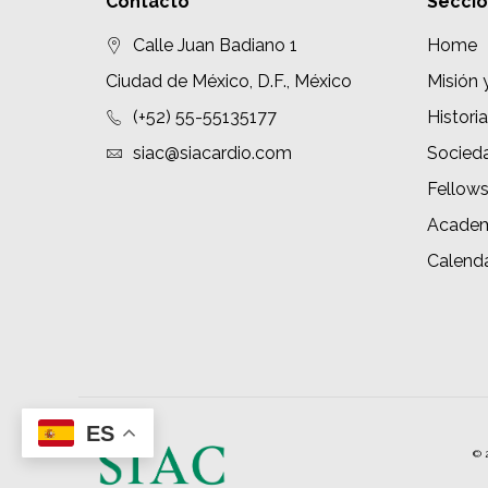
Contacto
Secci
Calle Juan Badiano 1
Home
Ciudad de México, D.F., México
Misión 
(+52) 55-55135177
Historia
siac@siacardio.com
Socied
Fellow
Academ
Calenda
ES
© 