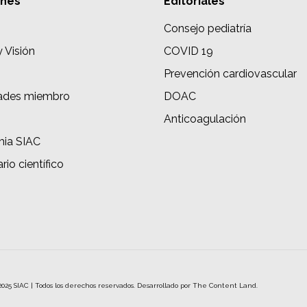
ones
Editoriales
Consejo pediatría
y Visión
COVID 19
Prevención cardiovascular
ades miembro
DOAC
s
Anticoagulación
ia SIAC
rio científico
2025 SIAC | Todos los derechos reservados. Desarrollado por
The Content Land.