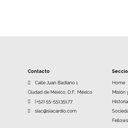
Contacto
Secci
Calle Juan Badiano 1
Home
Ciudad de México, D.F., México
Misión 
(+52) 55-55135177
Historia
siac@siacardio.com
Socied
Fellow