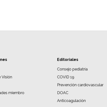
ones
Editoriales
Consejo pediatría
y Visión
COVID 19
Prevención cardiovascular
ades miembro
DOAC
s
Anticoagulación