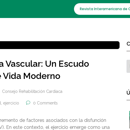
Revista Interamericana de 
C
na Vascular: Un Escudo
de Vida Moderno
Consejo Rehabilitación Cardíaca
Ú
l
,
ejercicio
0 Comments
cremento de factores asociados con la disfunción
). En este contexto, el ejercicio emerge como una