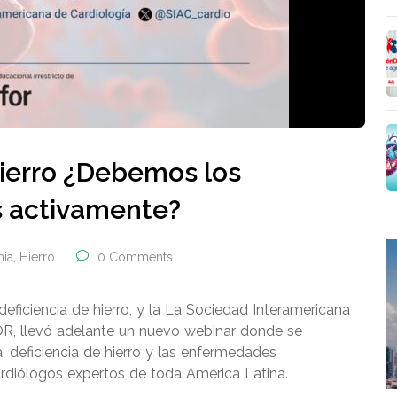
Hierro ¿Debemos los
s activamente?
ia
,
Hierro
0 Comments
eficiencia de hierro, y la La Sociedad Interamericana
FOR, llevó adelante un nuevo webinar donde se
 deficiencia de hierro y las enfermedades
rdiólogos expertos de toda América Latina.