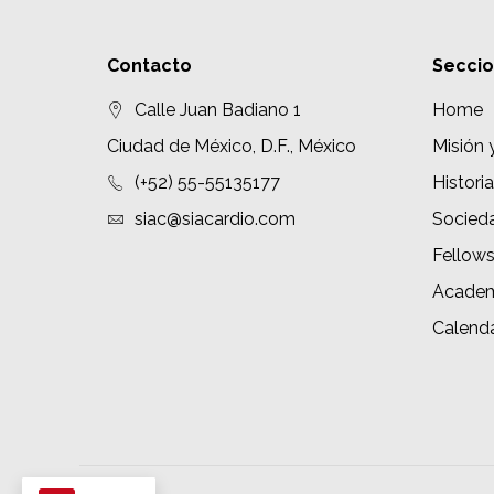
Contacto
Secci
Calle Juan Badiano 1
Home
Ciudad de México, D.F., México
Misión 
(+52) 55-55135177
Historia
siac@siacardio.com
Socied
Fellow
Academ
Calenda