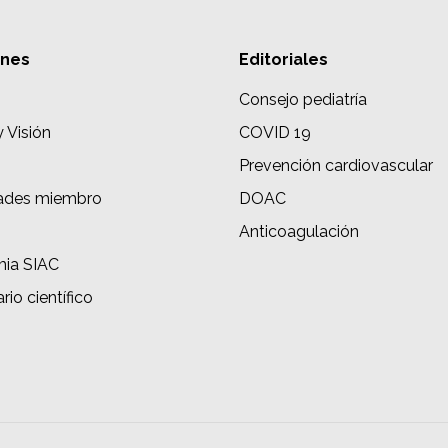
ones
Editoriales
Consejo pediatría
y Visión
COVID 19
Prevención cardiovascular
ades miembro
DOAC
s
Anticoagulación
ia SIAC
rio científico