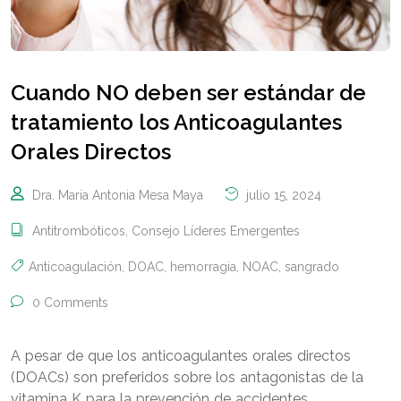
Cuando NO deben ser estándar de
tratamiento los Anticoagulantes
Orales Directos
Dra. Maria Antonia Mesa Maya
julio 15, 2024
Antitrombóticos
,
Consejo Líderes Emergentes
Anticoagulación
,
DOAC
,
hemorragia
,
NOAC
,
sangrado
0 Comments
A pesar de que los anticoagulantes orales directos
(DOACs) son preferidos sobre los antagonistas de la
vitamina K para la prevención de accidentes