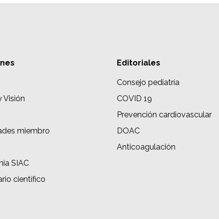
ones
Editoriales
Consejo pediatría
y Visión
COVID 19
Prevención cardiovascular
ades miembro
DOAC
s
Anticoagulación
ia SIAC
rio científico