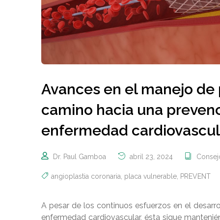
Avances en el manejo de p
camino hacia una prevenc
enfermedad cardiovascul
Dr. Paul Gamboa
abril 23, 2024
Consejo
angioplastia coronaria
,
placa vulnerable
,
PREVENT
A pesar de los continuos esfuerzos en el desarro
enfermedad cardiovascular, ésta sigue mantenié