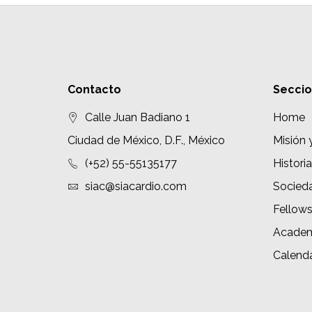
Contacto
Secci
Calle Juan Badiano 1
Home
Ciudad de México, D.F., México
Misión 
(+52) 55-55135177
Historia
siac@siacardio.com
Socied
Fellow
Academ
Calenda