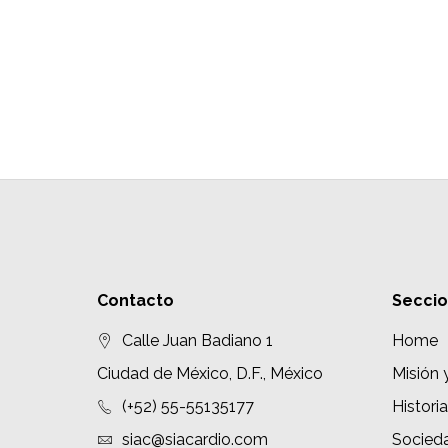
Contacto
Secci
Calle Juan Badiano 1
Home
Ciudad de México, D.F., México
Misión 
(+52) 55-55135177
Historia
siac@siacardio.com
Socied