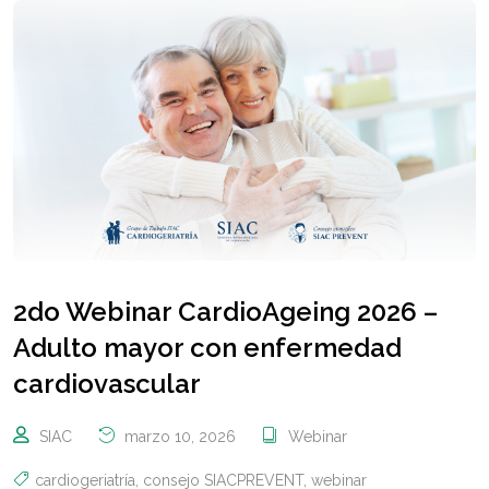
2do Webinar CardioAgeing 2026 –
Adulto mayor con enfermedad
cardiovascular
SIAC
marzo 10, 2026
Webinar
cardiogeriatría
,
consejo SIACPREVENT
,
webinar