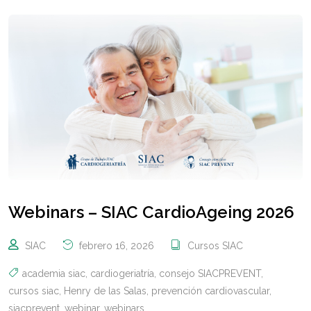
Webinars – SIAC CardioAgeing 2026
SIAC
febrero 16, 2026
Cursos SIAC
academia siac
,
cardiogeriatría
,
consejo SIACPREVENT
,
cursos siac
,
Henry de las Salas
,
prevención cardiovascular
,
siacprevent
,
webinar
,
webinars