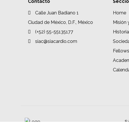
Contacto
Secci
Calle Juan Badiano 1
Home
Ciudad de México, D.F., México
Misión 
(+52) 55-55135177
Historia
siac@siacardio.com
Socied
Fellow
Academ
Calenda
© 