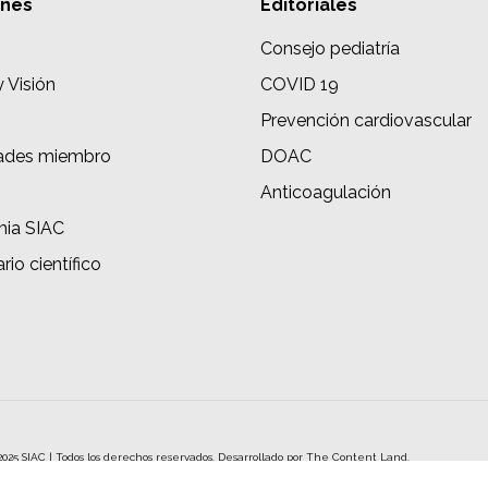
ones
Editoriales
Consejo pediatría
y Visión
COVID 19
Prevención cardiovascular
ades miembro
DOAC
s
Anticoagulación
ia SIAC
rio científico
2025 SIAC | Todos los derechos reservados. Desarrollado por
The Content Land.