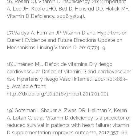
16).Rosen CJ. Vitamin D Insufficiency. 2011;Important
A, Lee JH, Keefe JHO, Bell D, Hensrud DD, Holick MF.
Vitamin D Deficiency. 2008;52(24).
17).Vaidya A, Forman JP. Vitamin D and Hypertension
Current Evidence and Future Directions Update on
Mechanisms Linking Vitamin D. 2010;774–9.
18).Jiménez ML. Déficit de vitamina D y riesgo
cardiovascular Deficit of vitamin D and cardiovascular
risk. Hipertens y riesgo Vasc [Internet]. 2013;30(3):83–
5. Available from:
http://dx.doi.org/10.1016/j.hipert.2013.01.001
19).Gotsman I, Shauer A, Zwas DR, Hellman Y, Keren
A, Lotan C, et al. Vitamin D deficiency is a predictor of
reduced survival in patients with heart failure ; vitamin
D supplementation improves outcome. 2012;357–66.