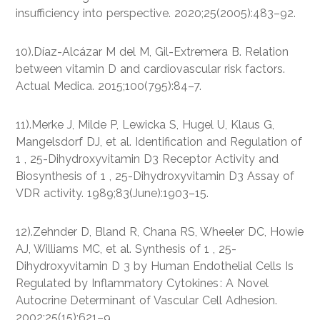
insufficiency into perspective. 2020;25(2005):483–92.
10).Díaz-Alcázar M del M, Gil-Extremera B. Relation
between vitamin D and cardiovascular risk factors.
Actual Medica. 2015;100(795):84–7.
11).Merke J, Milde P, Lewicka S, Hugel U, Klaus G,
Mangelsdorf DJ, et al. Identification and Regulation of
1 , 25-Dihydroxyvitamin D3 Receptor Activity and
Biosynthesis of 1 , 25-Dihydroxyvitamin D3 Assay of
VDR activity. 1989;83(June):1903–15.
12).Zehnder D, Bland R, Chana RS, Wheeler DC, Howie
AJ, Williams MC, et al. Synthesis of 1 , 25-
Dihydroxyvitamin D 3 by Human Endothelial Cells Is
Regulated by Inflammatory Cytokines : A Novel
Autocrine Determinant of Vascular Cell Adhesion.
2002;25(15):621–9.