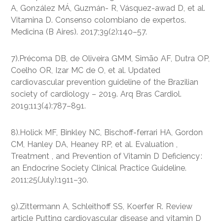
A, González MÁ, Guzmán- R, Vásquez-awad D, et al.
Vitamina D. Consenso colombiano de expertos.
Medicina (B Aires). 2017;39(2):140–57.
7).Précoma DB, de Oliveira GMM, Simão AF, Dutra OP,
Coelho OR, Izar MC de O, et al. Updated
cardiovascular prevention guideline of the Brazilian
society of cardiology – 2019. Arq Bras Cardiol.
2019;113(4):787–891.
8).Holick MF, Binkley NC, Bischoff-ferrari HA, Gordon
CM, Hanley DA, Heaney RP, et al. Evaluation ,
Treatment , and Prevention of Vitamin D Deficiency :
an Endocrine Society Clinical Practice Guideline.
2011;25(July):1911–30.
9).Zittermann A, Schleithoff SS, Koerfer R. Review
article Putting cardiovascular disease and vitamin D