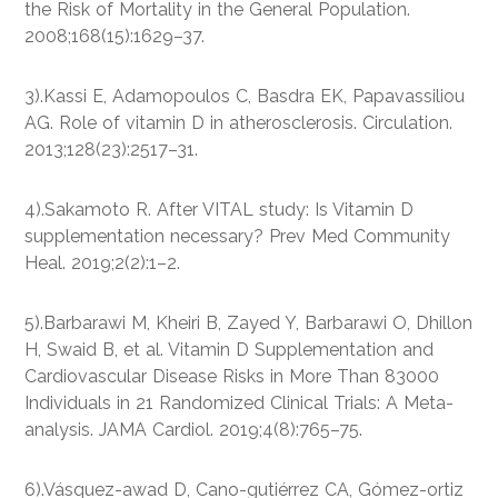
the Risk of Mortality in the General Population.
2008;168(15):1629–37.
3).Kassi E, Adamopoulos C, Basdra EK, Papavassiliou
AG. Role of vitamin D in atherosclerosis. Circulation.
2013;128(23):2517–31.
4).Sakamoto R. After VITAL study: Is Vitamin D
supplementation necessary? Prev Med Community
Heal. 2019;2(2):1–2.
5).Barbarawi M, Kheiri B, Zayed Y, Barbarawi O, Dhillon
H, Swaid B, et al. Vitamin D Supplementation and
Cardiovascular Disease Risks in More Than 83000
Individuals in 21 Randomized Clinical Trials: A Meta-
analysis. JAMA Cardiol. 2019;4(8):765–75.
6).Vásquez-awad D, Cano-gutiérrez CA, Gómez-ortiz