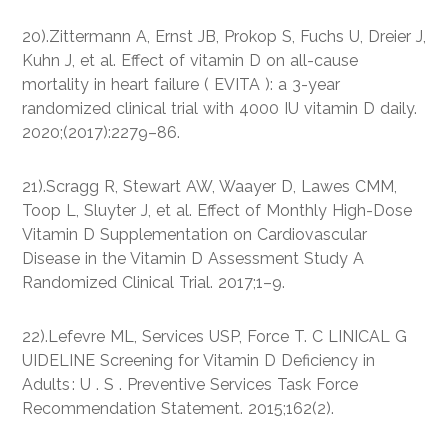
20).Zittermann A, Ernst JB, Prokop S, Fuchs U, Dreier J,
Kuhn J, et al. Effect of vitamin D on all-cause
mortality in heart failure ( EVITA ): a 3-year
randomized clinical trial with 4000 IU vitamin D daily.
2020;(2017):2279–86.
21).Scragg R, Stewart AW, Waayer D, Lawes CMM,
Toop L, Sluyter J, et al. Effect of Monthly High-Dose
Vitamin D Supplementation on Cardiovascular
Disease in the Vitamin D Assessment Study A
Randomized Clinical Trial. 2017;1–9.
22).Lefevre ML, Services USP, Force T. C LINICAL G
UIDELINE Screening for Vitamin D Deficiency in
Adults : U . S . Preventive Services Task Force
Recommendation Statement. 2015;162(2).