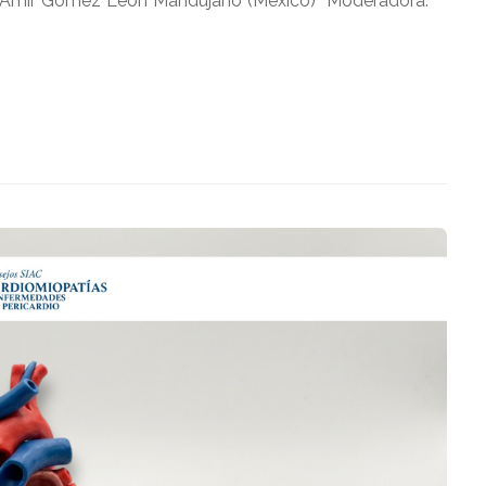
r. Amir Gómez León Mandujano (México) Moderadora: