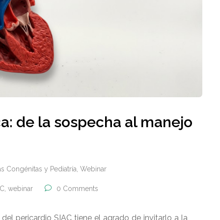
ca: de la sospecha al manejo
s Congénitas y Pediatría
,
Webinar
AC
,
webinar
0 Comments
l pericardio SIAC tiene el agrado de invitarlo a la