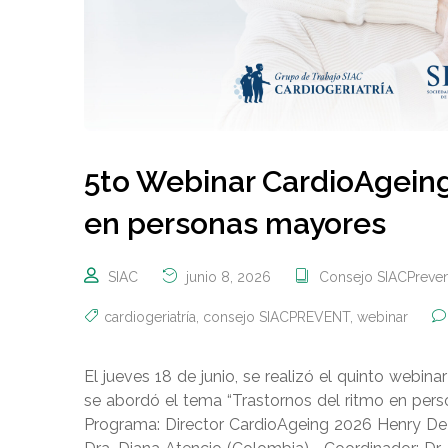
5to Webinar CardioAgeing
en personas mayores
SIAC
junio 8, 2026
Consejo SIACPreven
cardiogeriatría
,
consejo SIACPREVENT
,
webinar
El jueves 18 de junio, se realizó el quinto webin
se abordó el tema “Trastornos del ritmo en p
Programa: Director CardioAgeing 2026 Henry De