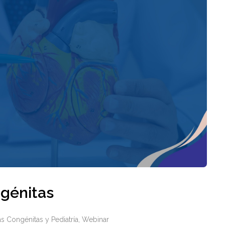
ngénitas
s Congénitas y Pediatría
,
Webinar