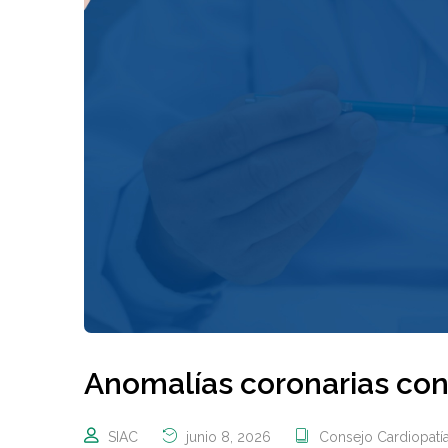
Anomalías coronarias co
SIAC
junio 8, 2026
Consejo Cardiopatía