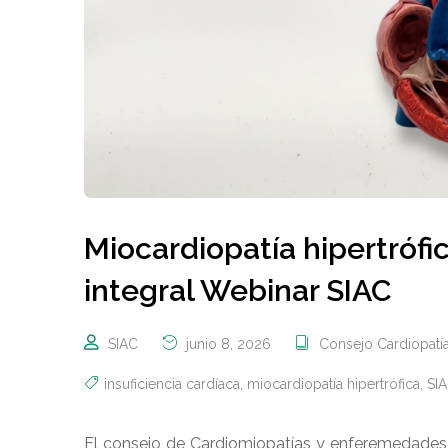
Miocardiopatía hipertrófi
integral Webinar SIAC
SIAC
junio 8, 2026
Consejo Cardiopatía
insuficiencia cardíaca
,
miocardiopatía hipertrófica
,
SI
El consejo de Cardiomiopatías y enferemedades de