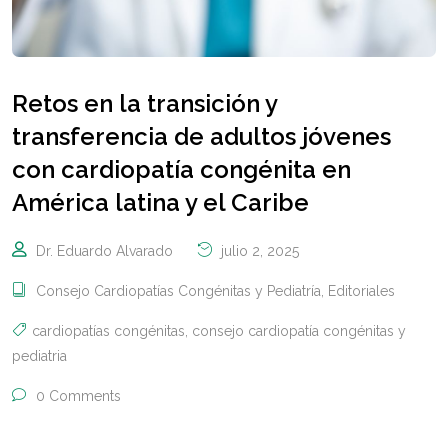
Retos en la transición y
transferencia de adultos jóvenes
con cardiopatía congénita en
América latina y el Caribe
Dr. Eduardo Alvarado
julio 2, 2025
Consejo Cardiopatías Congénitas y Pediatría
,
Editoriales
cardiopatías congénitas
,
consejo cardiopatía congénitas y
pediatria
0 Comments