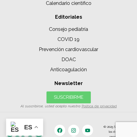
Calendario científico
Editoriales
Consejo pediatría
COVID 19
Prevención cardiovascular
DOAC
Anticoagulación
Newsletter
SUSCRIBIRME
Al suscribirse, usted acepta nuestra
Política de privacidad
ES
© 2025 SIAC | Todos
los derechos
reservados.