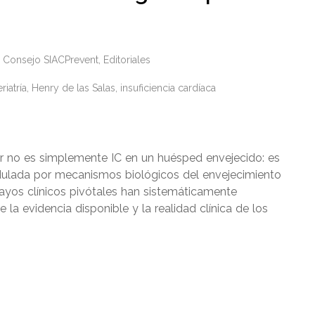
Consejo SIACPrevent
,
Editoriales
riatría
,
Henry de las Salas
,
insuficiencia cardíaca
yor no es simplemente IC en un huésped envejecido: es
dulada por mecanismos biológicos del envejecimiento
ayos clínicos pivótales han sistemáticamente
la evidencia disponible y la realidad clínica de los