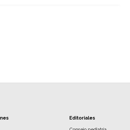
ones
Editoriales
Consejo pediatría