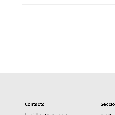
Contacto
Secci
Calle Juan Badiano 1
Home