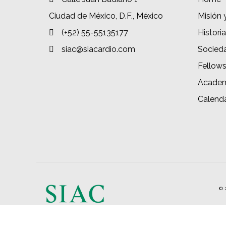
Ciudad de México, D.F., México
Misión 
(+52) 55-55135177
Historia
siac@siacardio.com
Socied
Fellow
Academ
Calenda
© 