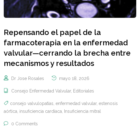
Repensando el papel de la
farmacoterapia en la enfermedad
valvular—cerrando la brecha entre
mecanismos y resultados
Dr Jose Rosales
mayo 18, 2026
Consejo Enfermedad Valvular
,
Editoriales
consejo valvulopatías
,
enfermedad valvular
,
estenosis
aórtica
,
insuficiencia cardíaca
,
Insuficiencia mitral
0 Comments