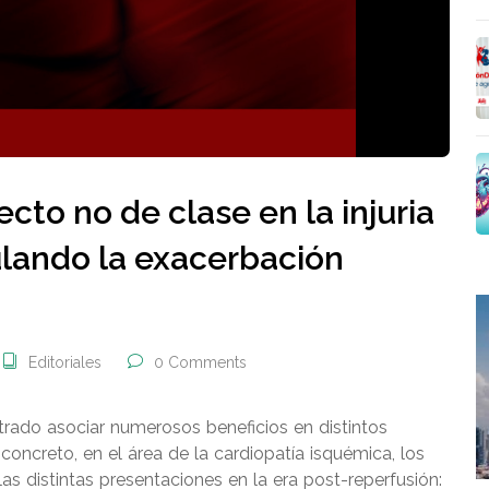
cto no de clase en la injuria
lando la exacerbación
Editoriales
0 Comments
ado asociar numerosos beneficios en distintos
concreto, en el área de la cardiopatía isquémica, los
s distintas presentaciones en la era post-reperfusión: