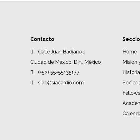
Contacto
Secci
Calle Juan Badiano 1
Home
Ciudad de México, D.F., México
Misión 
(+52) 55-55135177
Historia
siac@siacardio.com
Socied
Fellow
Academ
Calenda