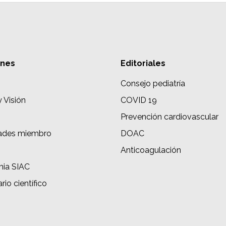
ones
Editoriales
Consejo pediatría
y Visión
COVID 19
Prevención cardiovascular
ades miembro
DOAC
s
Anticoagulación
ia SIAC
rio científico