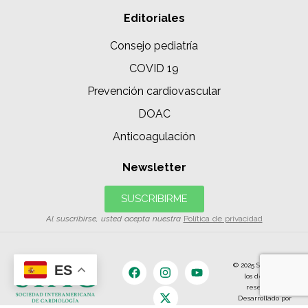
Editoriales
Consejo pediatría
COVID 19
Prevención cardiovascular
DOAC
Anticoagulación
Newsletter
SUSCRIBIRME
Al suscribirse, usted acepta nuestra
Política de privacidad
© 2025 SIAC | Todos
ES
los derechos
reservados.
Desarrollado por