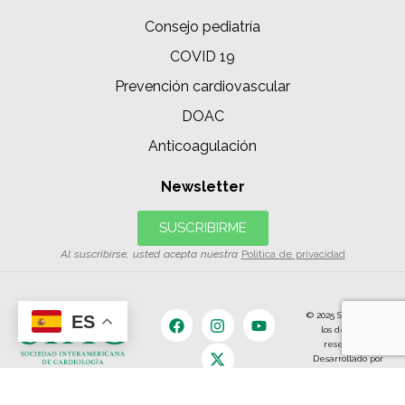
Consejo pediatría
COVID 19
Prevención cardiovascular
DOAC
Anticoagulación
Newsletter
SUSCRIBIRME
Al suscribirse, usted acepta nuestra
Política de privacidad
© 2025 SIAC | Todos
ES
los derechos
reservados.
Desarrollado por
The Content
Land.