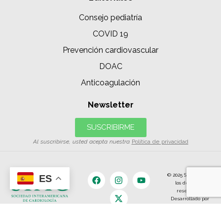
Consejo pediatría
COVID 19
Prevención cardiovascular
DOAC
Anticoagulación
Newsletter
SUSCRIBIRME
Al suscribirse, usted acepta nuestra
Política de privacidad
© 2025 SIAC | Todos
ES
los derechos
reservados.
Desarrollado por
The Content
Land.