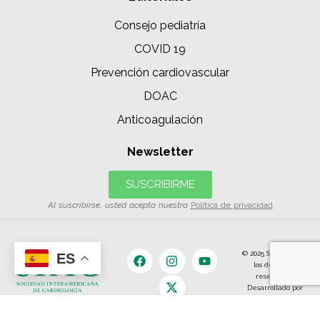
Consejo pediatría
COVID 19
Prevención cardiovascular
DOAC
Anticoagulación
Newsletter
SUSCRIBIRME
Al suscribirse, usted acepta nuestra
Política de privacidad
© 2025 SIAC | Todos
ES
los derechos
reservados.
Desarrollado por
The Content
Land.