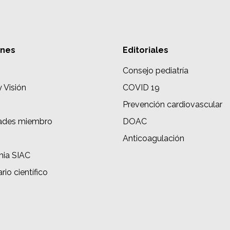
ones
Editoriales
Consejo pediatría
y Visión
COVID 19
Prevención cardiovascular
ades miembro
DOAC
s
Anticoagulación
ia SIAC
rio científico