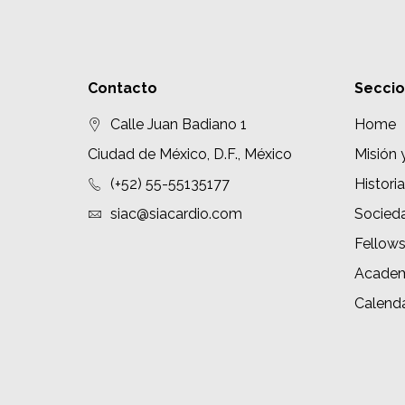
Contacto
Secci
Calle Juan Badiano 1
Home
Ciudad de México, D.F., México
Misión 
(+52) 55-55135177
Historia
siac@siacardio.com
Socied
Fellow
Academ
Calenda