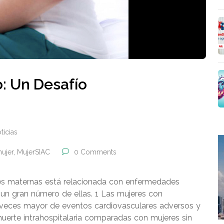
: Un Desafío
ticias
ujer
,
MujerSIAC
0 Comments
es maternas está relacionada con enfermedades
a un gran número de ellas. 1 Las mujeres con
e veces mayor de eventos cardiovasculares adversos y
uerte intrahospitalaria comparadas con mujeres sin