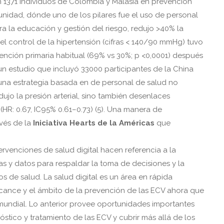
 1371 individuos de Colombia y Malasia en prevención
nidad, dónde uno de los pilares fue el uso de personal
ra la educación y gestión del riesgo, redujo >40% la
 el control de la hipertensión (cifras < 140/90 mmHg) tuvo
nción primaria habitual (69% vs 30%; p <0,0001) después
un estudio que incluyó 33000 participantes de la China
una estrategia basada en de personal de salud no
ujo la presión arterial, sino también desenlaces
R: 0.67, IC95% 0.61–0.73) (5). Una manera de
avés de la
Iniciativa Hearts de la Américas
que
tervenciones de salud digital hacen referencia a la
as y datos para respaldar la toma de decisiones y la
os de salud. La salud digital es un área en rápida
alcance y el ámbito de la prevención de las ECV ahora que
 mundial. Lo anterior provee oportunidades importantes
stico y tratamiento de las ECV y cubrir más allá de los