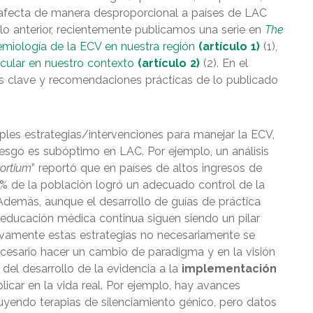
 afecta de manera desproporcional a países de LAC
o anterior, recientemente publicamos una serie en
The
emiología de la ECV en nuestra región
(artículo 1)
(1),
scular en nuestro contexto
(artículo 2)
(2). En el
tos clave y recomendaciones prácticas de lo publicado
ples estrategias/intervenciones para manejar la ECV,
riesgo es subóptimo en LAC. Por ejemplo, un análisis
ortium
” reportó que en países de altos ingresos de
 de la población logró un adecuado control de la
Además, aunque el desarrollo de guías de práctica
 educación médica continua siguen siendo un pilar
sivamente estas estrategias no necesariamente se
necesario hacer un cambio de paradigma y en la visión
el desarrollo de la evidencia a la
implementación
licar en la vida real. Por ejemplo, hay avances
cluyendo terapias de silenciamiento génico, pero datos