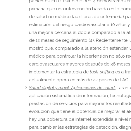
pacientes. En el estudio HOPE-4 demostramos en
primaria que una intervención basada en la comu
de salud no médico (auxiliares de enfermería) pa
estimación del riesgo cardiovascular a 10 años y
una mejoría cercana al doble comparado a la ate
de 12 meses de seguimiento (4). Recientemente, 
mostró que, comparado a la atención estándar, 
médico para controlar la hipertensión no sólo red
cardiovasculares mayores después de 36 meses (H
implementar la estrategia de
task-shifting
es a tr
actualmente opera en más de 22 países de LAC.
Salud digital y móvil. Aplicaciones de salud:
Las in
aplicación sistemática de información, tecnologí
prestación de servicios para mejorar los resultad
evolución que tiene el potencial de mejorar el 
hay una cobertura de internet extendida a nivel
para cambiar las estrategias de detección, diagnó