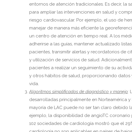
entornos de atención tradicionales. Es decir, la 
para ampliar las intervenciones en salud y compr
riesgo cardiovascular. Por ejemplo, el uso de he
manejar de manera más eficiente la georeferenci
un centro de atención en tiempo real. A los médi
adherirse a las guías, mantener actualizado list
pacientes, transmitir alertas y recordatorios de 
y utilización de servicios de salud. Adicionalmen
pacientes a realizar un seguimiento de su activid
y otros hábitos de salud, proporcionando datos
vida.
Algoritmos simplificados de diagnóstico y manejo
:
desarrolladas principalmente en Norteamérica y 
mayoría de LAC puede no ser tan claro debido las
ejemplo, la disponibilidad de angioTC coronario
102 sociedades de cardiología mostró que el 2
cardiología no son aplicables en países de bajos i