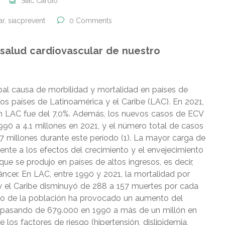
Siac Cardio
ar
,
siacprevent
0 Comments
salud cardiovascular de nuestro
pal causa de morbilidad y mortalidad en países de
s países de Latinoamérica y el Caribe (LAC). En 2021,
en LAC fue del 7,0%. Además, los nuevos casos de ECV
990 a 4.1 millones en 2021, y el número total de casos
 millones durante este período (1). La mayor carga de
te a los efectos del crecimiento y el envejecimiento
que se produjo en países de altos ingresos, es decir,
ncer. En LAC, entre 1990 y 2021, la mortalidad por
 el Caribe disminuyó de 288 a 157 muertes por cada
to de la población ha provocado un aumento del
pasando de 679.000 en 1990 a más de un millón en
 los factores de riesgo (hipertensión, dislipidemia,