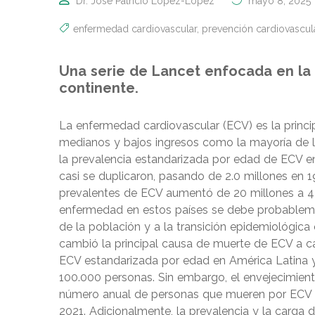
Dr. José Patricio López-López
mayo 8, 2025
enfermedad cardiovascular
,
prevención cardiovascul
Una serie de Lancet enfocada en la 
continente.
La enfermedad cardiovascular (ECV) es la princi
medianos y bajos ingresos como la mayoría de lo
la prevalencia estandarizada por edad de ECV 
casi se duplicaron, pasando de 2.0 millones en 1
prevalentes de ECV aumentó de 20 millones a 47
enfermedad en estos países se debe probablemen
de la población y a la transición epidemiológica 
cambió la principal causa de muerte de ECV a cá
ECV estandarizada por edad en América Latina y
100.000 personas. Sin embargo, el envejecimien
número anual de personas que mueren por ECV 
2021. Adicionalmente, la prevalencia y la carga de