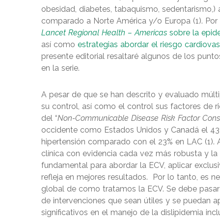
obesidad, diabetes, tabaquismo, sedentarismo,)
comparado a Norte América y/o Europa (1). Por l
Lancet Regional Health – Americas
sobre la epid
así como
estrategias abordar el riesgo cardiova
presente editorial resaltaré algunos de los pun
en la serie.
A pesar de que se han descrito y evaluado múlti
su control, así como el control sus factores de 
del “
Non-Communicable Disease Risk Factor Cons
occidente como Estados Unidos y Canadá el 43%
hipertensión comparado con el 23% en LAC (1). 
clínica con evidencia cada vez más robusta y la
fundamental para abordar la ECV, aplicar exclu
refleja en mejores resultados. Por lo tanto, es 
global de como tratamos la ECV. Se debe pasar d
de intervenciones que sean útiles y se puedan ap
significativos en el manejo de la dislipidemia in