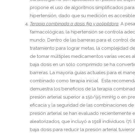
propone el uso de algoritmos simplificados par
hipertensión, dado que su medición es accesible
Terapia combinada a dosis fija y polipíldora
:
A pesa
farmacológicas, la hipertensión se controla ad
mundo. Dentro de las barreras para el control de 
tratamiento para lograr metas, la complejidad de
de tomar múltiples medicamentos varias veces a
baja dosis en un sólo comprimido se ha convertid
barreras. La mayoría guías actuales para el man
combinado como terapia inicial. Esta recomenda
demuestra los beneficios de la terapia combina
presión arterial superior a 150/95 mmHg o en pr
eficacia y la seguridad de las combinaciones de
presión arterial se han evaluado recientemente 
aleatorizados, que incluyó a 1918 individuos. (7)
baja dosis para reducir la presión arterial tuvier