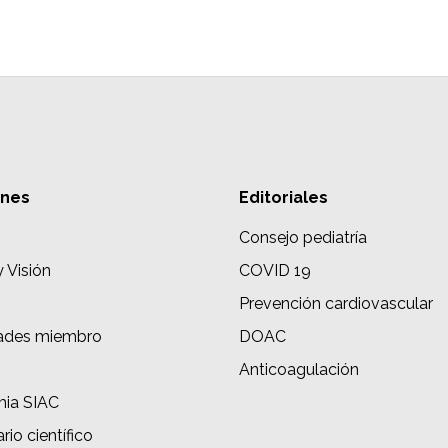
ones
Editoriales
Consejo pediatría
y Visión
COVID 19
Prevención cardiovascular
ades miembro
DOAC
s
Anticoagulación
ia SIAC
rio científico