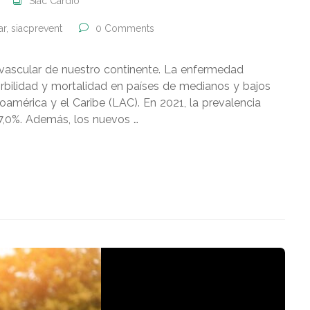
Siac Cardio
ar
,
siacprevent
0 Comments
ovascular de nuestro continente. La enfermedad
orbilidad y mortalidad en países de medianos y bajos
américa y el Caribe (LAC). En 2021, la prevalencia
7,0%. Además, los nuevos …