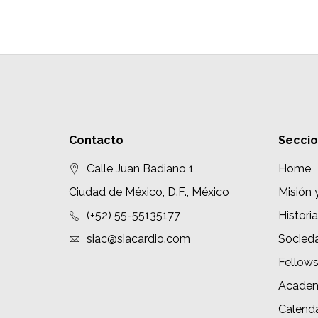
Contacto
Secci
Calle Juan Badiano 1
Home
Ciudad de México, D.F., México
Misión 
(+52) 55-55135177
Historia
siac@siacardio.com
Socied
Fellow
Academ
Calenda