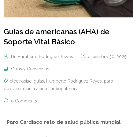
Guías de americanas (AHA) de
Soporte Vital Básico
Dr. Humberto Rodríguez Reyes
diciembre 30, 2025
Guías y Consensos
electrosiac
,
guías
,
Humberto Rodríguez Reyes
,
paro
cardíaco
,
reanimación cardiopulmonar
0 Comments
Paro Cardíaco reto de salud pública mundial