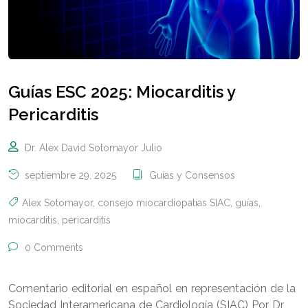
Guías ESC 2025: Miocarditis y
Pericarditis
Dr. Alex David Sotomayor Julio
septiembre 29, 2025
Guías y Consensos
Alex Sotomayor
,
consejo miocardiopatías SIAC
,
guías
,
miocarditis
,
pericarditis
0 Comments
Comentario editorial en español en representación de la
Sociedad Interamericana de Cardiología (SIAC) Por Dr