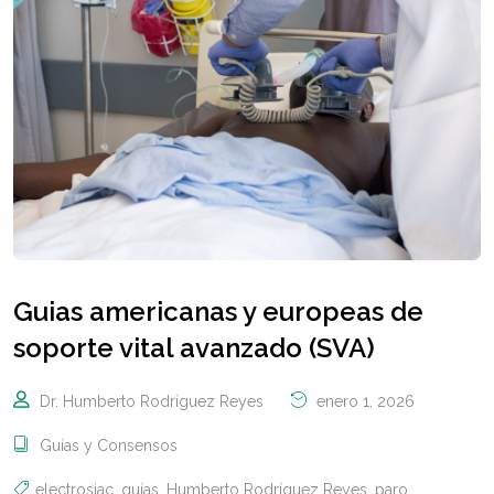
Guias americanas y europeas de
soporte vital avanzado (SVA)
Dr. Humberto Rodríguez Reyes
enero 1, 2026
Guías y Consensos
electrosiac
,
guías
,
Humberto Rodríguez Reyes
,
paro