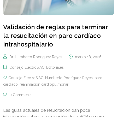
Validación de reglas para terminar
la resucitación en paro cardíaco
intrahospitalario
Dr. Humberto Rodríguez Reyes
marzo 18, 2026
Consejo ElectroSIAC
,
Editoriales
Consejo ElectroSIAC
,
Humberto Rodríguez Reyes
,
paro
cardíaco
,
reanimación cardiopulmonar
0 Comments
Las guías actuales de resucitación dan poca
información sobre la terminación de la RCP en paro